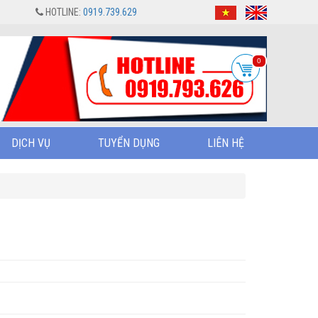
HOTLINE:
0919.739.629
0
DỊCH VỤ
TUYỂN DỤNG
LIÊN HỆ