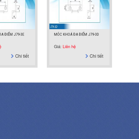
A ĐIỂM J79-3E
MÓC KHOÁ ĐA ĐIỂM J79-3D
ệ
Giá:
Liên hệ
Chi tiết
Chi tiết