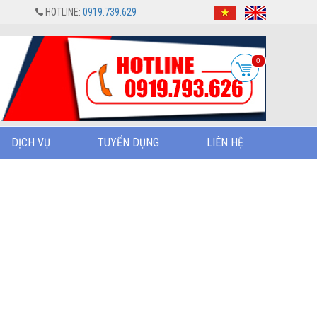
HOTLINE:
0919.739.629
0
DỊCH VỤ
TUYỂN DỤNG
LIÊN HỆ