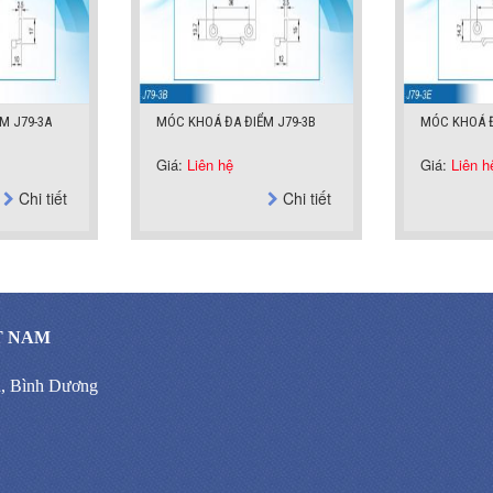
M J79-3A
MÓC KHOÁ ĐA ĐIỂM J79-3B
MÓC KHOÁ Đ
Giá:
Liên hệ
Giá:
Liên h
Chi tiết
Chi tiết
T NAM
n, Bình Dương