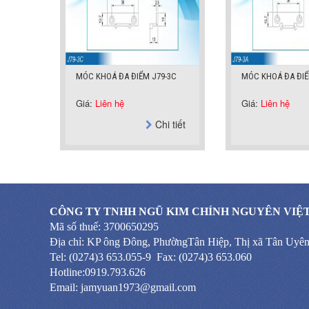
MÓC KHOÁ ĐA ĐIỂM J79-3C
MÓC KHOÁ ĐA ĐIỂ
Giá:
Liên hệ
Giá:
Liên hệ
Chi tiết
CÔNG TY TNHH NGŨ KIM CHÍNH NGUYÊN VIỆ
Mã số thuế: 3700650295
Địa chỉ: KP ông Đông, PhườngTân Hiệp, Thị xã Tân Uyê
Tel: (0274)3 653.055-9 Fax: (0274)3 653.060
Hotline:0919.793.626
Email: jamyuan1973@gmail.com