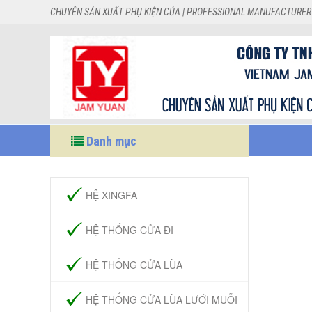
CHUYÊN SẢN XUẤT PHỤ KIỆN CỦA | PROFESSIONAL MANUFACTURER
Danh mục
HỆ XINGFA
HỆ THỐNG CỬA ĐI
HỆ THỐNG CỬA LÙA
HỆ THỐNG CỬA LÙA LƯỚI MUỖI