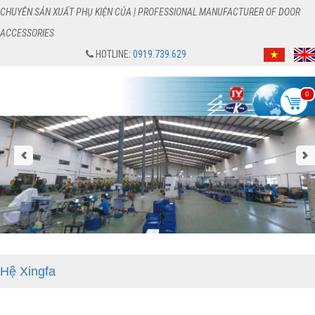
CHUYÊN SẢN XUẤT PHỤ KIỆN CỦA | PROFESSIONAL MANUFACTURER OF DOOR
ACCESSORIES
HOTLINE:
0919.739.629
0
Hệ Xingfa