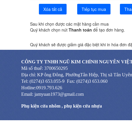
Xóa tất cả
Tiếp tục mua
Tha
Sau khi chọn được các mặt hàng cần mua
Quý khách chọn nút
Thanh toán
để tạo đơn hàng.
Quý khách sẽ được giảm giá đặc biệt khi in hóa đơn đặ
CÔNG TY TNHH NGŨ KIM CHÍNH NGUYÊN VIỆ
Mã số thuế: 3700650295
Địa chỉ: KP ông Đông, PhườngTân Hiệp, Thị xã Tân Uyê
Tel: (0274)3 653.055-9 Fax: (0274)3 653.060
Hotline:0919.793.626
Email: jamyuan1973@gmail.com
Phụ kiện cửa nhôm
,
phụ kiện cửa nhựa