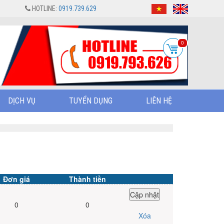
HOTLINE:
0919.739.629
0
DỊCH VỤ
TUYỂN DỤNG
LIÊN HỆ
Đơn giá
Thành tiền
0
0
Xóa