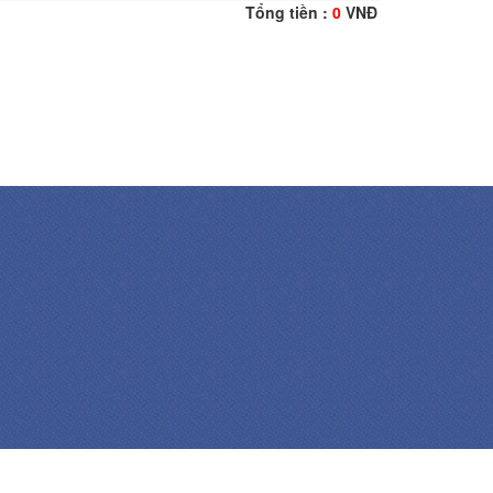
Tổng tiền :
0
VNĐ