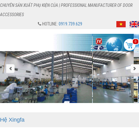
CHUYÊN SẢN XUẤT PHỤ KIỆN CỦA | PROFESSIONAL MANUFACTURER OF DOOR
ACCESSORIES
HOTLINE:
0919.739.629
0
Hệ Xingfa