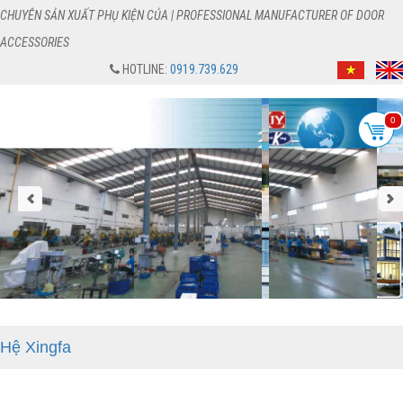
CHUYÊN SẢN XUẤT PHỤ KIỆN CỦA | PROFESSIONAL MANUFACTURER OF DOOR
ACCESSORIES
HOTLINE:
0919.739.629
0
Hệ Xingfa