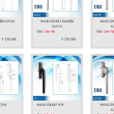
IỂM SUS122
KHOÁ CỬA BẬT ĐA ĐIỂM
KHOÁ CỬA
SUS112
SU
Giá:
Liên hệ
Giá:
Liên h
Chi tiết
Chi tiết
L751K
KHOÁ CỬA BẬT H74
KHOÁ CỬA
SU