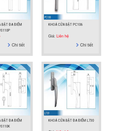
 BẬT ĐA ĐIỂM
KHOÁ CỬA BẬT PC106
S110P
ệ
Giá:
Liên hệ
Chi tiết
Chi tiết
 BẬT ĐA ĐIỂM
KHOÁ CỬA BẬT ĐA ĐIỂM L730
S110K