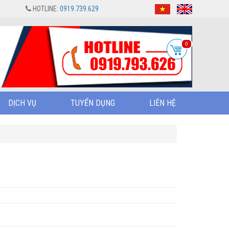
HOTLINE:
0919.739.629
0
DỊCH VỤ
TUYỂN DỤNG
LIÊN HỆ