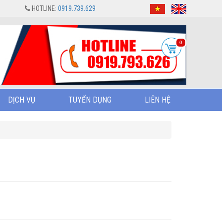
HOTLINE:
0919.739.629
0
DỊCH VỤ
TUYỂN DỤNG
LIÊN HỆ