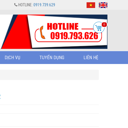
HOTLINE:
0919.739.629
0
DỊCH VỤ
TUYỂN DỤNG
LIÊN HỆ
2