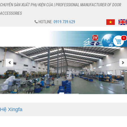
CHUYÊN SẢN XUẤT PHỤ KIỆN CỦA | PROFESSIONAL MANUFACTURER OF DOOR
ACCESSORIES
HOTLINE:
0919.739.629
0
Hệ Xingfa