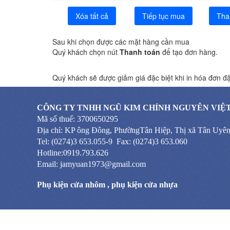
Xóa tất cả
Tiếp tục mua
Tha
Sau khi chọn được các mặt hàng cần mua
Quý khách chọn nút
Thanh toán
để tạo đơn hàng.
Quý khách sẽ được giảm giá đặc biệt khi in hóa đơn đặ
CÔNG TY TNHH NGŨ KIM CHÍNH NGUYÊN VIỆ
Mã số thuế: 3700650295
Địa chỉ: KP ông Đông, PhườngTân Hiệp, Thị xã Tân Uyê
Tel: (0274)3 653.055-9 Fax: (0274)3 653.060
Hotline:0919.793.626
Email: jamyuan1973@gmail.com
Phụ kiện cửa nhôm
,
phụ kiện cửa nhựa