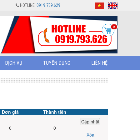
HOTLINE:
0919.739.629
0
DỊCH VỤ
TUYỂN DỤNG
LIÊN HỆ
Đơn giá
Thành tiền
0
0
Xóa