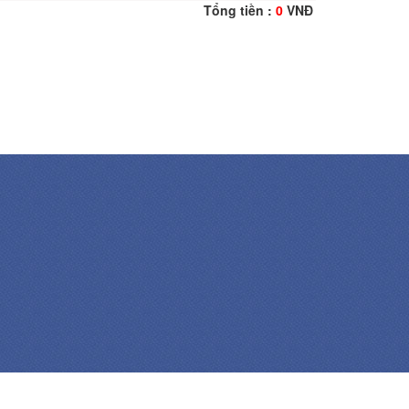
Tổng tiền :
0
VNĐ