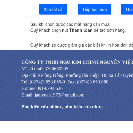
Xóa tất cả
Tiếp tục mua
Tha
Sau khi chọn được các mặt hàng cần mua
Quý khách chọn nút
Thanh toán
để tạo đơn hàng.
Quý khách sẽ được giảm giá đặc biệt khi in hóa đơn đặ
CÔNG TY TNHH NGŨ KIM CHÍNH NGUYÊN VIỆ
Mã số thuế: 3700650295
Địa chỉ: KP ông Đông, PhườngTân Hiệp, Thị xã Tân Uyê
Tel: (0274)3 653.055-9 Fax: (0274)3 653.060
Hotline:0919.793.626
Email: jamyuan1973@gmail.com
Phụ kiện cửa nhôm
,
phụ kiện cửa nhựa