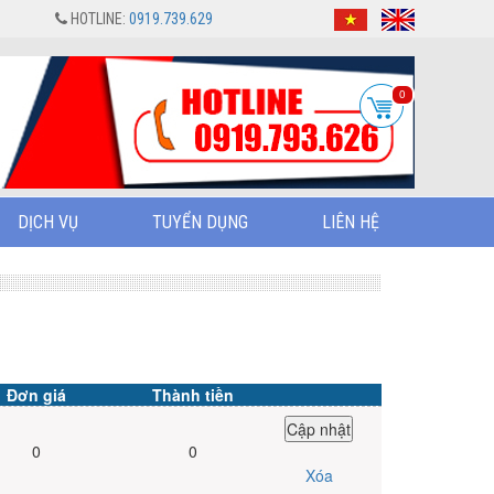
HOTLINE:
0919.739.629
0
DỊCH VỤ
TUYỂN DỤNG
LIÊN HỆ
Đơn giá
Thành tiền
0
0
Xóa