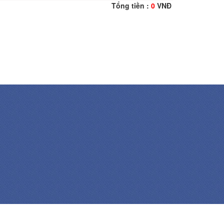
Tổng tiền :
0
VNĐ